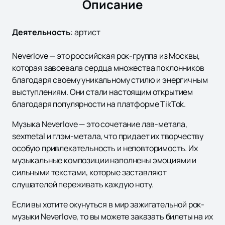
Описание
Деятельность
:
артист
Neverlove — это российская рок-группа из Москвы,
которая завоевала сердца множества поклонников
благодаря своему уникальному стилю и энергичным
выступлениям. Они стали настоящим открытием
благодаря популярности на платформе TikTok.
Музыка Neverlove — это сочетание лав-метала,
sexmetal и глэм-метала, что придает их творчеству
особую привлекательность и неповторимость. Их
музыкальные композиции наполнены эмоциями и
сильными текстами, которые заставляют
слушателей переживать каждую ноту.
Если вы хотите окунуться в мир зажигательной рок-
музыки Neverlove, то вы можете заказать билеты на их