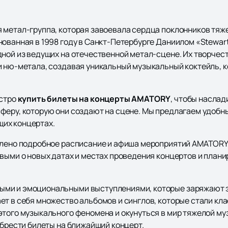
 метал-группа, которая завоевала сердца поклонников тя
нованная в 1998 году в Санкт-Петербурге Даниилом «Stewa
дной из ведущих на отечественной метал-сцене. Их творчес
и ню-метала, создавая уникальный музыкальный коктейль, 
ыстро
купить билеты на концерты AMATORY
, чтобы насла
феру, которую они создают на сцене. Мы предлагаем удобны
их концертах.
влено подробное расписание и афиша мероприятий AMATORY, 
рвыми о новых датах и местах проведения концертов и план
ыми и эмоциональными выступлениями, которые заряжают 
т в себя множество альбомов и синглов, которые стали кла
этого музыкального феномена и окунуться в мир тяжелой му
обрести билеты на ближайший концерт.