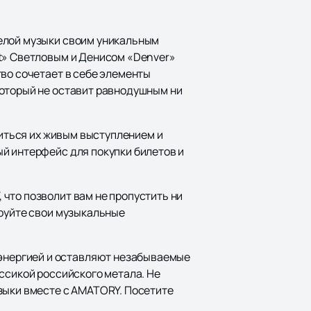
желой музыки своим уникальным
rt» Светловым и Денисом «Denver»
тво сочетает в себе элементы
который не оставит равнодушным ни
диться их живым выступлением и
й интерфейс для покупки билетов и
что позволит вам не пропустить ни
ируйте свои музыкальные
энергией и оставляют незабываемые
ссикой российского метала. Не
зыки вместе с AMATORY. Посетите