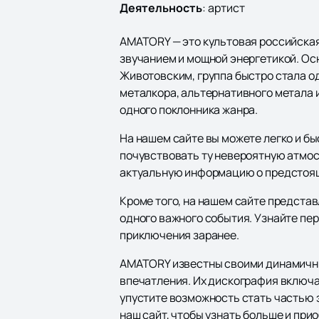
Деятельность
:
артист
AMATORY — это культовая российская
звучанием и мощной энергетикой. Ос
Животовским, группа быстро стала о
металкора, альтернативного метала 
одного поклонника жанра.
На нашем сайте вы можете легко и б
почувствовать ту невероятную атмос
актуальную информацию о предстоящ
Кроме того, на нашем сайте предста
одного важного события. Узнайте пе
приключения заранее.
AMATORY известны своими динамичн
впечатления. Их дискография включае
упустите возможность стать частью 
наш сайт, чтобы узнать больше и при