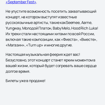
«September Fest»
.
Не упустите возможность посетить захватывающий
концерт, на котором выступят известные
русскоязычные артисты, такие какSeemee, Aarne,
Yungway, Молодой Платон, Baby Melo, Hood Rich Luka!
Их треки стали настоящими хитами по всей России,
включая такие композиции, как «Фиеста», «Вместе»,
«Магазин», «Turn up» и многие другие.
Настоящая музыкальная феерия ждет вас!
Безусловно, этот концерт станет ярким моментом в
вашей жизни, который будет согревать ваше сердце
долгое время.
Билеты уже в продаже!