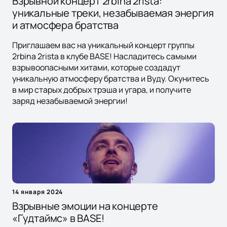
Взрывной концерт 2rbina 2rista:
уникальные треки, незабываемая энергия
и атмосфера братства
Приглашаем вас на уникальный концерт группы
2rbina 2rista в клубе BASE! Насладитесь самыми
взрывоопасными хитами, которые создадут
уникальную атмосферу братства и Вуду. Окунитесь
в мир старых добрых трэша и угара, и получите
заряд незабываемой энергии!
14 января 2024
Взрывные эмоции на концерте
«Гудтаймс» в BASE!