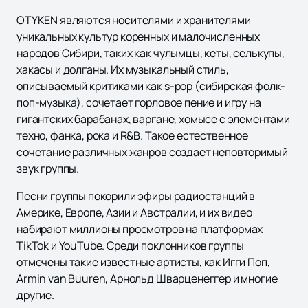
OTYKEN являются носителями и хранителями
уникальных культур коренных и малочисленных
народов Сибири, таких как чулымцы, кеты, селькупы,
хакасы и долганы. Их музыкальный стиль,
описываемый критиками как s-pop (сибирская фолк-
поп-музыка), сочетает горловое пение и игру на
гигантских барабанах, варгане, хомысе с элементами
техно, фанка, рока и R&B. Такое естественное
сочетание различных жанров создает неповторимый
звук группы.
Песни группы покорили эфиры радиостанций в
Америке, Европе, Азии и Австралии, и их видео
набирают миллионы просмотров на платформах
TikTok и YouTube. Среди поклонников группы
отмечены такие известные артисты, как Игги Поп,
Armin van Buuren, Арнольд Шварценеггер и многие
другие.