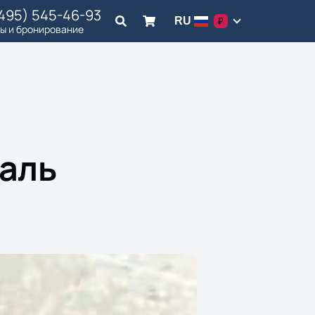
(495) 545-46-93
RU
₽
ы и бронирование
валь