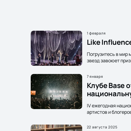
1 февраля
Like Influen
Погрузитесь в мир м
звезд завоюет приз
7 января
Клубе Base 
национальну
IV ежегодная нацио
артистов и блогеров
22 августа 2025