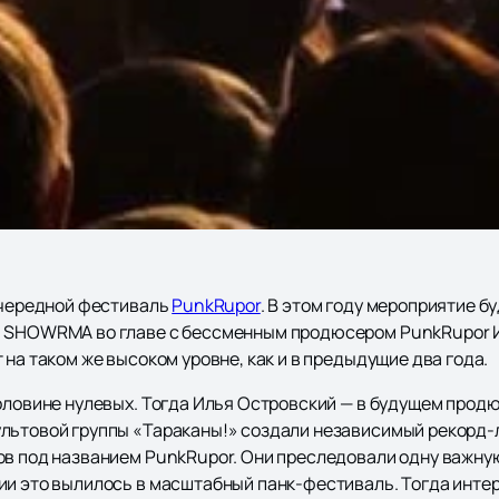
 очередной фестиваль
PunkRupor
. В этом году мероприятие 
и SHOWRMA во главе с бессменным продюсером PunkRupor И
 на таком же высоком уровне, как и в предыдущие два года.
половине нулевых. Тогда Илья Островский — в будущем прод
льтовой группы «Тараканы!» создали независимый рекорд-
ов под названием PunkRupor. Они преследовали одну важн
и это вылилось в масштабный панк-фестиваль. Тогда интерн