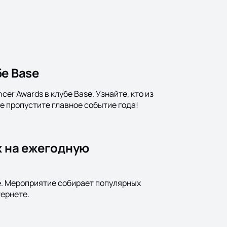
бе Base
cer Awards в клубе Base. Узнайте, кто из
е пропустите главное событие года!
х на ежегодную
se. Мероприятие собирает популярных
тернете.