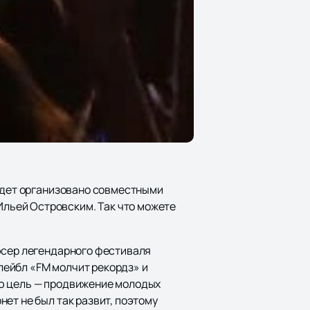
будет организовано совместными
льей Островским. Так что можете
юсер легендарного фестиваля
лейбл «FM молчит рекордз» и
ую цель — продвижение молодых
ет не был так развит, поэтому