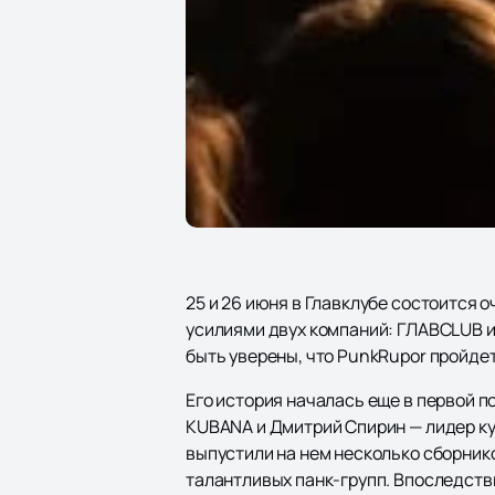
25 и 26 июня в Главклубе состоится
усилиями двух компаний: ГЛАВCLUB 
быть уверены, что PunkRupor пройдет
Его история началась еще в первой 
KUBANA и Дмитрий Спирин — лидер ку
выпустили на нем несколько сборник
талантливых панк-групп. Впоследстви