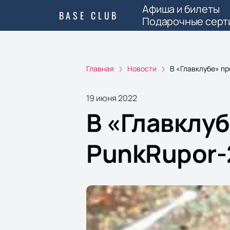
Афиша и билеты
BASE CLUB
Подарочные серт
Главная
Новости
В «Главклубе» п
19 июня 2022
В «Главклу
PunkRupor-