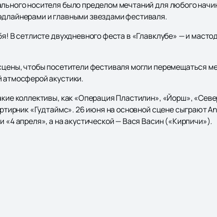
ального носителя было пределом мечтаний для любого начи
эдлайнерами и главными звездами фестиваля.
бя! В сетлисте двухдневного феста в «Главклубе» — и масто
сцены, чтобы посетители фестиваля могли перемещаться м
й атмосферой акустики.
такие коллективы, как «Операция Пластилин», «Йорш», «Сев
вартирник «Гудтаймс». 26 июня на основной сцене сыграют 
и «4 апреля», а на акустической — Вася Васин («Кирпичи»).