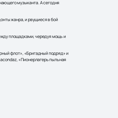
нающего музыканта. А сегодня
донты жанра, и рвущиеся в бой
ежду площадками, чередуя мощь и
ерный флот», «Бригадный подряд» и
Anacondaz, «Пионерлагерь пыльная