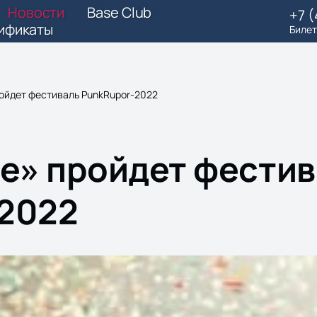
Новости
Base Club
+7 
ификаты
Билет
ройдет фестиваль PunkRupor-2022
бе» пройдет фести
2022