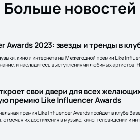
Больше новостей
cer Awards 2023: звезды и тренды в клу
узыки, кино и интернета на IV ежегодной премии Like Influen
нание, и насладитесь выступлениями любимых артистов. Н
откроет свои двери для всех желающи
ю премию Like Influencer Awards
нальная премия Like Influencer Awards пройдет в клубе Ba
, отмечая их достижения в музыке, кино, телевидении и ин