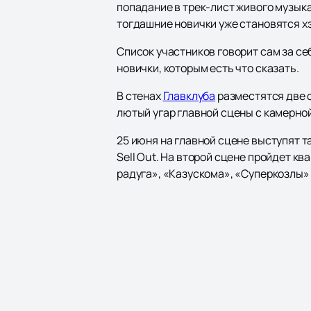
попадание в трек-лист живого музык
тогдашние новички уже становятся х
Список участников говорит сам за се
новички, которым есть что сказать.
В стенах
Главклуба
разместятся две 
лютый угар главной сцены с камерно
25 июня на главной сцене выступят 
Sell Out. На второй сцене пройдет к
радуга», «Казускома», «Суперкозлы» 