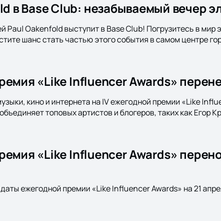
old в Base Club: незабываемый вечер 
 Paul Oakenfold выступит в Base Club! Погрузитесь в мир 
стите шанс стать частью этого события в самом центре го
емия «Like Influencer Awards» перен
узыки, кино и интернета на IV ежегодной премии «Like Infl
объединяет топовых артистов и блогеров, таких как Егор Кр
емия «Like Influencer Awards» перено
даты ежегодной премии «Like Influencer Awards» на 21 апрел