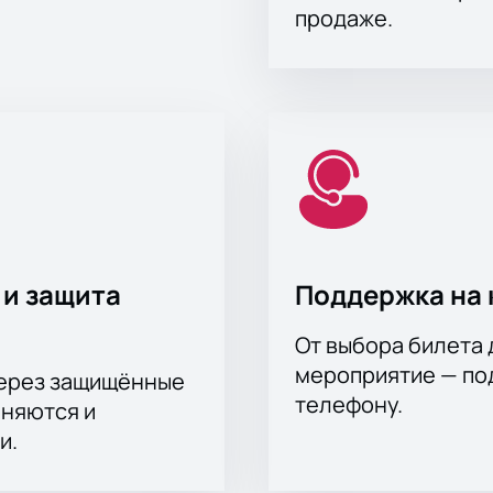
продаже.
и. Дебютный сольный альбом получил отличные отклики. С
 собственного сочинения. Сейчас в дискографии певицы 7 с
ыпустив релиз «Королева Сансета». Треки оттуда заняли вер
а включены как свежие хиты 2020 и 2021 годов, так и всем
й. Когда она выходит на сцену, то заполняет своей драйвов
 ее лучшие песни вживую.
ва рок-н-ролла» вы можете с любого устройства на нашем са
ем сотрудничество с перекупщиками.
 и защита
Поддержка на 
От выбора билета 
мероприятие — под
через защищённые
телефону.
аняются и
и.