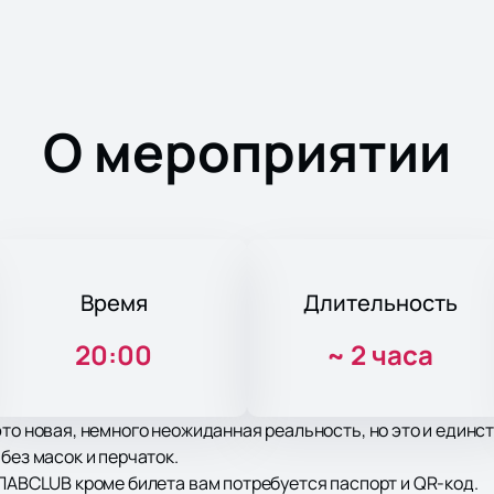
О мероприятии
Время
Длительность
20:00
~
2 часа
это новая, немного неожиданная реальность, но это и един
без масок и перчаток.
ГЛАВCLUB кроме билета вам потребуется паспорт и QR-код.