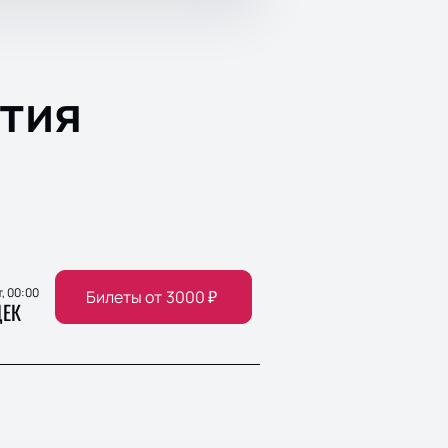
тия
т, 00:00
Билеты от
3000
₽
ЕК