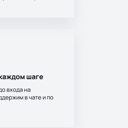
лушатели оценили смелый
ольных пластинок. Она в очередной
хние позиции различных чартов. В
и любимые шлягеры времён
ой энергетикой весь зал. Вы
йте. Это намного быстрее, чем
каждом шаге
до входа на
держим в чате и по