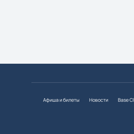
Афиша и билеты
Новости
Base C