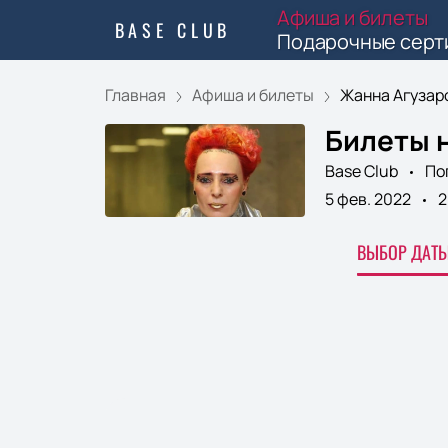
Афиша и билеты
BASE CLUB
Подарочные серт
Главная
Афиша и билеты
Жанна Агузар
Билеты 
Base Club
По
5 фев. 2022
2
ВЫБОР ДАТЫ