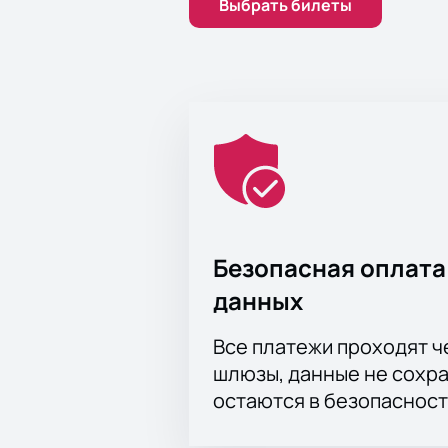
Выбрать билеты
поклонников в качестве поддержк
авторский стиль Жанны и песни ее
раз ярко заявила о себе в 2020, в
концертную программу этого вечер
«Браво».
Артистка обладает мощной харизмо
имеете уникальный шанс услышать
Купить билеты на концерт «Короле
поездки в кассы, и безопаснее, ч
Безопасная оплата
данных
Все платежи проходят 
шлюзы, данные не сохр
остаются в безопасност