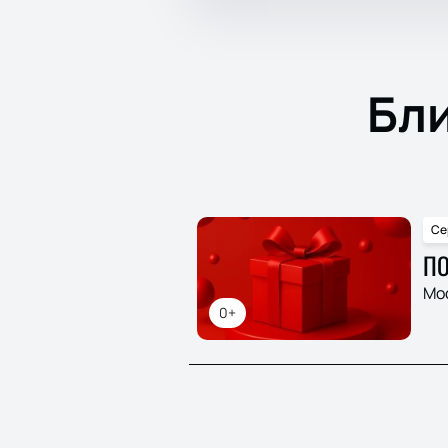
Бл
Се
ПО
Мо
0+