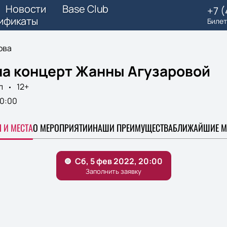
Новости
Base Club
+7 
ификаты
Билет
ова
на концерт Жанны Агузаровой
п
12+
0:00
 И МЕСТА
О МЕРОПРИЯТИИ
НАШИ ПРЕИМУЩЕСТВА
БЛИЖАЙШИЕ М