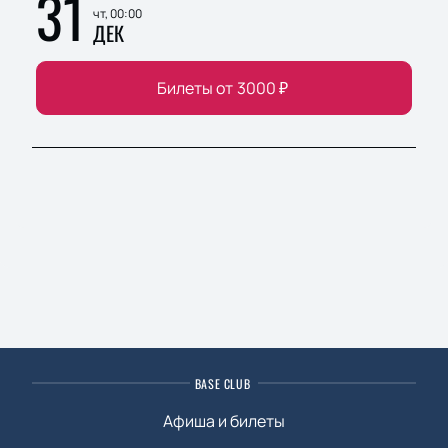
31
чт, 00:00
ДЕК
Билеты от
3000
₽
BASE CLUB
Афиша и билеты