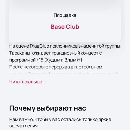
Площадка
Base Club
На сцене ГлавClub поклонников знаменитой группы
Тараканы! ожидает грандиозный концерт с
программой «15 (Худым и Злым)»!
После некоторого перерыва в гастрольном
графике Тараканы! порадует своих фанатов новой
концертной программой, в которую вошли старые
Читать дальше...
хиты и совершенно новые работы, которые впервые
прозвучат со сцены. Спешите услышать их в числе
первых!
Почему выбирают нас
Как всегда, группа Тараканы! порадует
поклонников своего творчества отменными
Нам важно, чтобы у вас остались только яркие
композициями в любимом стиле, а также
впечатления
первоклассное световое шоу и отличный звук.