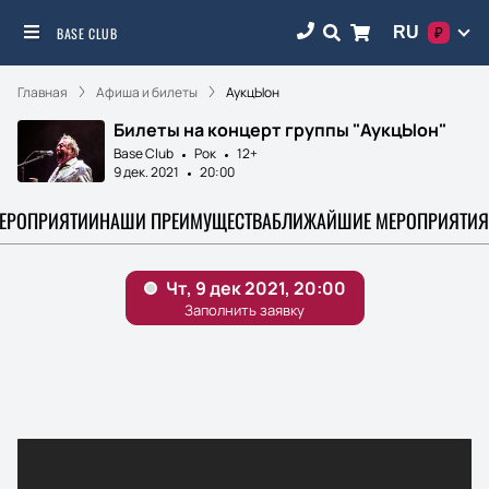
RU
BASE CLUB
₽
Главная
Афиша и билеты
АукцЫон
Билеты на концерт группы "АукцЫон"
Base Club
Рок
12+
9 дек. 2021
20:00
МЕРОПРИЯТИИ
НАШИ ПРЕИМУЩЕСТВА
БЛИЖАЙШИЕ МЕРОПРИЯТИЯ