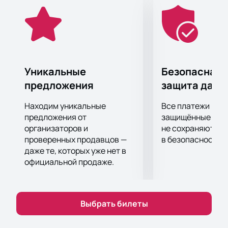
анекдоты и шутки подарят публике незабываемые
ощущения.
Песни группы – это всегда веселая задорная
музыка, сатиричные тексты на злобу дня,
лирический контент и неизменный кластер
импровизационного психоделического рока.
Уникальные
Безопасная 
Каждый найдет в творчестве группы нужный им
предложения
защита данн
настрой.
Купить билеты на концерт рок-группы «АукцЫон»
Находим уникальные
Все платежи про
онлайн вы можете на нашем ресурсе. Мы реализуем
предложения от
защищённые шлю
только подлинные билеты с возможностью обмена
организаторов и
не сохраняются 
проверенных продавцов —
в безопасности.
и возврата.
даже те, которых уже нет в
официальной продаже.
Выбрать билеты