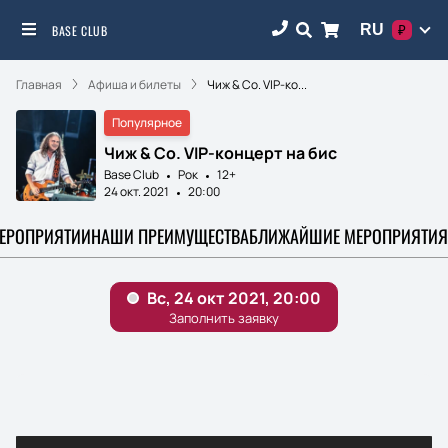
RU
BASE CLUB
₽
Главная
Афиша и билеты
Чиж & Co. VIP-ко...
Популярное
Чиж & Co. VIP-концерт на бис
Base Club
Рок
12+
24 окт. 2021
20:00
МЕРОПРИЯТИИ
НАШИ ПРЕИМУЩЕСТВА
БЛИЖАЙШИЕ МЕРОПРИЯТИЯ