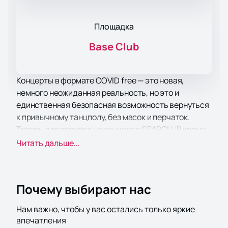
Площадка
Base Club
Концерты в формате COVID free — это новая,
немного неожиданная реальность, но это и
единственная безопасная возможность вернуться
к привычному танцполу, без масок и перчаток.
Теперь для прохода на концерт в ГЛАВCLUB кроме
билета вам потребуется паспорт и QR-код.
Читать дальше...
Как осуществляется проход в клуб по QR-коду:
предъявите QR-код на смартфоне или в
распечатанном виде;
Почему выбирают нас
предъявите паспорт или фото паспорта на
смартфоне;
Нам важно, чтобы у вас остались только яркие
сотрудник службы безопасности отсканирует
впечатления
QR-код и по открывшейся ссылке сверит