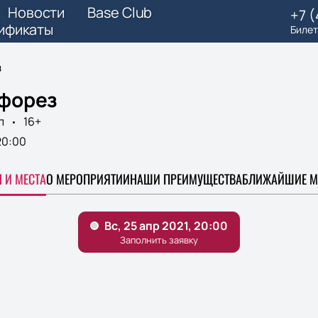
Новости
Base Club
+7 
ификаты
Билет
з
форез
п
16+
20:00
 И МЕСТА
О МЕРОПРИЯТИИ
НАШИ ПРЕИМУЩЕСТВА
БЛИЖАЙШИЕ М