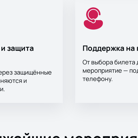
 и защита
Поддержка на 
От выбора билета 
мероприятие — под
через защищённые
телефону.
аняются и
и.