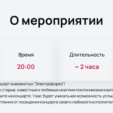
О мероприятии
Время
Длительность
20:00
~
2 часа
онцерт знаменитых "Электрофорез"!
к старые, известные и любимые многими поклонниками комп
ите на концерте. У вас будет уникальная возможность услы
тления от посещения концерта своего любимого исполнител