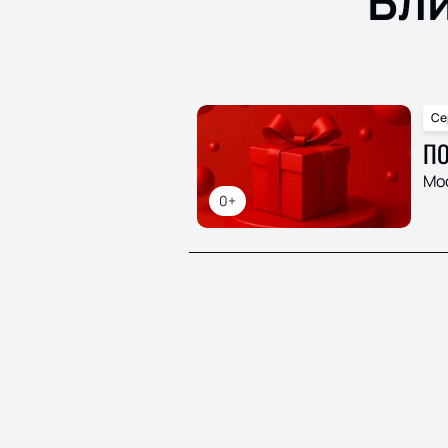
Бл
Се
ПО
Мо
0+