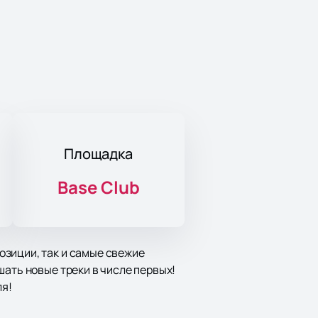
Площадка
Base Club
озиции, так и самые свежие
шать новые треки в числе первых!
я!