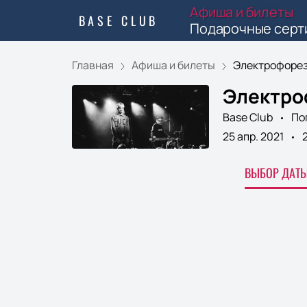
Афиша и билеты
BASE CLUB
Подарочные серт
Главная
Афиша и билеты
Электрофоре
Электро
Base Club
По
25 апр. 2021
ВЫБОР ДАТЫ