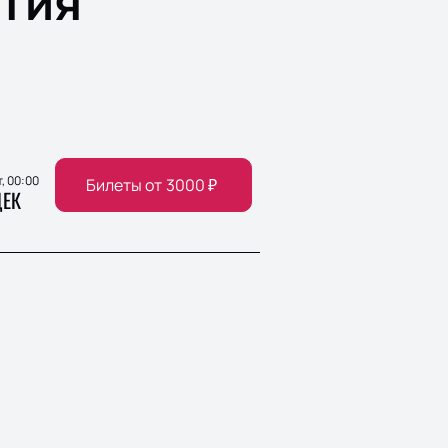
тия
т, 00:00
Билеты от
3000
₽
ЕК