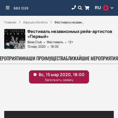
RU
BASE CLUB
₽
Главная
Афиша и билеты
Фестиваль незави...
Фестиваль независимых рейв-артистов
«Первый»
Base Club
Фестиваль
12+
15 мар. 2020
18:00
МЕРОПРИЯТИИ
НАШИ ПРЕИМУЩЕСТВА
БЛИЖАЙШИЕ МЕРОПРИЯТИЯ