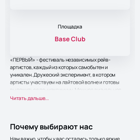
Площадка
Base Club
«ПЕРВЫЙ» - фестиваль независимых рейв-
артистов, каждый из которых самобытен и
уникален. Дружеский эксперимент, в котором
артисты участвуем на лайтовой волне и готовы
выложиться по-максимуму. Мощное визуальное
шоу, собственная премия с абсурдными
Читать дальше...
номинациями, приятные ништяки для дорогих
гостей и 4 часа беспрерывной жаркой дискотеки,
после которой никто не уйдёт домой в сухой
Почему выбирают нас
футболке!
Нам важно, чтобы у вас остались только яркие