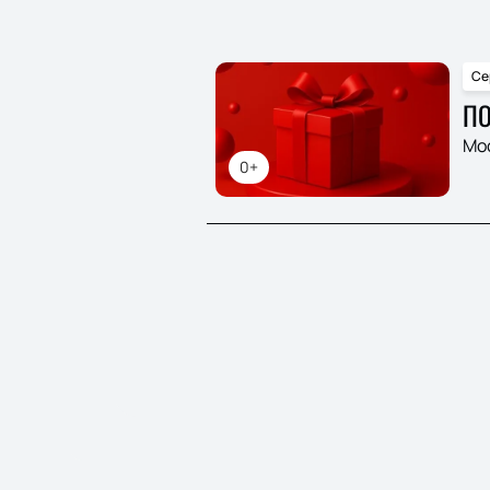
Се
ПО
Мо
0+