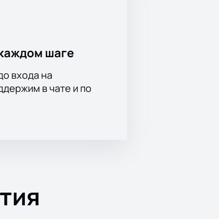
каждом шаге
до входа на
держим в чате и по
тия