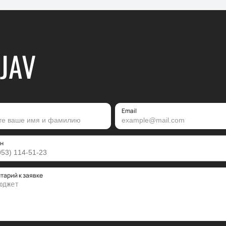
JAV
Email
н
тарий к заявке