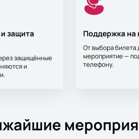
 и защита
Поддержка на 
От выбора билета 
мероприятие — под
через защищённые
телефону.
аняются и
и.
ижайшие мероприя