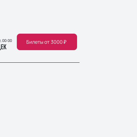
т, 00:00
Билеты от
3000
₽
ЕК