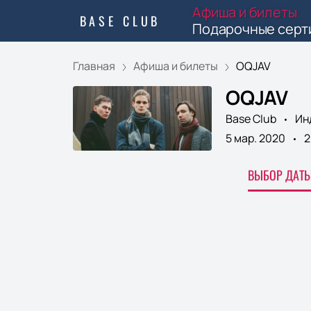
Афиша и билеты
BASE CLUB
Подарочные серт
Главная
Афиша и билеты
OQJAV
OQJAV
Base Club
Ин
5 мар. 2020
2
ВЫБОР ДАТЫ