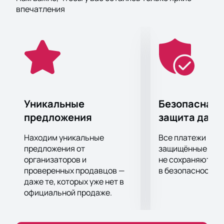
категории "Лучший электронный проект" и
впечатления
приглашаемая на статусные российские и
европейские фестивали (включая знаменитый
Global Gathering), группа исправно подтверждает
свою репутацию как живьем, так и в студии.
Совсем новые синглы Triangle Sun будут
официально представлены в ГЛАВCLUB GREEN
CONCERT.
Уникальные
Безопасная 
предложения
защита данн
Находим уникальные
Все платежи про
предложения от
защищённые шлю
организаторов и
не сохраняются 
проверенных продавцов —
в безопасности.
даже те, которых уже нет в
официальной продаже.