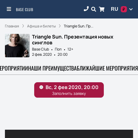
RU
BASE CLUB
₽
Главная
Афиша и билеты
Triangle Sun. Пр...
Triangle Sun. Презентация новых
синглов
Base Club
Поп
12+
2 фев. 2020
20:00
МЕРОПРИЯТИИ
НАШИ ПРЕИМУЩЕСТВА
БЛИЖАЙШИЕ МЕРОПРИЯТИЯ