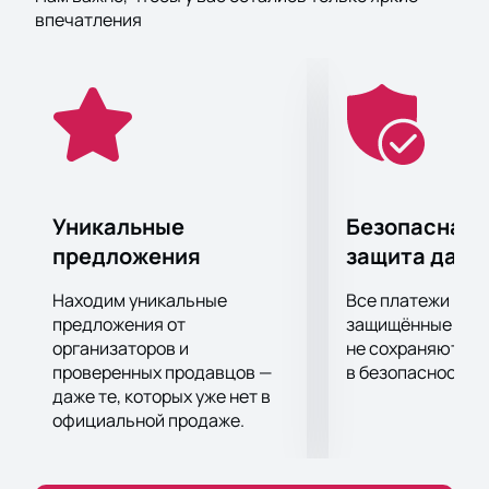
концертную активность, в прошлом году группа
впечатления
отметила 30-летний юбилей, а этой зимой
вернется в ГЛАВCLUB GREEN CONCERT, чтобы
отметить Новый год - с некоторым опозданием, но
со стопроцентной отдачей.
Уникальные
Безопасная 
предложения
защита данн
Находим уникальные
Все платежи про
предложения от
защищённые шлю
организаторов и
не сохраняются 
проверенных продавцов —
в безопасности.
даже те, которых уже нет в
официальной продаже.