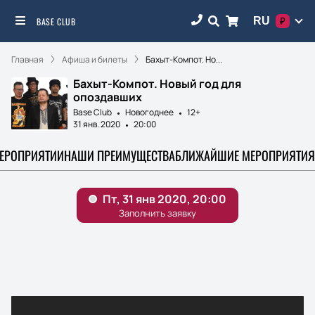
RU
BASE CLUB
₽
Главная
Афиша и билеты
Бахыт-Компот. Но...
Бахыт-Компот. Новый год для
опоздавших
Base Club
Новогоднее
12+
31 янв. 2020
20:00
МЕРОПРИЯТИИ
НАШИ ПРЕИМУЩЕСТВА
БЛИЖАЙШИЕ МЕРОПРИЯТИЯ