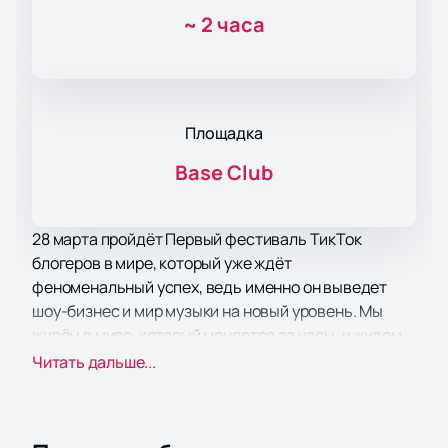
~
2 часа
Площадка
Base Club
28 марта пройдёт Первый фестиваль ТикТок
блогеров в мире, который уже ждёт
феноменальный успех, ведь именно он выведет
шоу-бизнес и мир музыки на новый уровень. Мы
живём в мире, который меняется за часы, и живем
минутами, за которые сами меняем мир.
Читать дальше...
Музыкальный фестиваль с TikTok блогерами – это
инновация, главная цель которой расширить
границы TikTok и погрузить вас в эпицентр самых