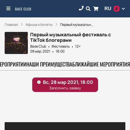
RU
BASE CLUB
₽
Главная
Афиша и билеты
Первый музыкальн...
Первый музыкальный фестиваль с
TikTok блогерами
Base Club
Фестиваль
12+
28 мар. 2021
18:00
МЕРОПРИЯТИИ
НАШИ ПРЕИМУЩЕСТВА
БЛИЖАЙШИЕ МЕРОПРИЯТИЯ