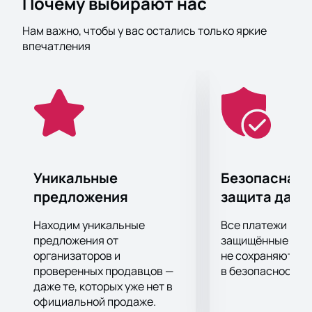
Почему выбирают нас
жарких и жгучих событий. Мы приоткроем завесу
тайны о мире блогеров, вас поглотят новые
Нам важно, чтобы у вас остались только яркие
ощущения, которые позволят находиться в
впечатления
эпицентре этих событий. Концертная программа
пройдет с участием представителей самых
известных средств массовой информации.
Уникальные
Безопасная 
предложения
защита данн
Находим уникальные
Все платежи про
предложения от
защищённые шлю
организаторов и
не сохраняются 
проверенных продавцов —
в безопасности.
даже те, которых уже нет в
официальной продаже.