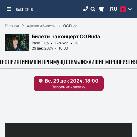
RU
BASE CLUB
₽
Главная
Афиша и билеты
OG Buda
Билеты на концерт OG Buda
Base Club
Хип-хоп
16+
29 дек. 2024
18:00
МЕРОПРИЯТИИ
НАШИ ПРЕИМУЩЕСТВА
БЛИЖАЙШИЕ МЕРОПРИЯТИЯ