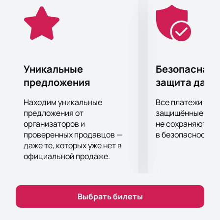
Пространство клуба позволяет каждому зрителю
насладиться выступлением, независимо от
выбранного места.
Не упустите возможность стать частью этого
музыкального события.
Купить билеты
на нашем
сайте — это просто и удобно. Поторопитесь,
Уникальные
Безопасная 
количество билетов ограничено!
предложения
защита данн
Купить билеты на нашем сайте и насладиться
живым выступлением OG Buda в BASE — это
Находим уникальные
Все платежи про
отличный способ провести время в преддверии
предложения от
защищённые шлю
Нового года.
организаторов и
не сохраняются 
проверенных продавцов —
в безопасности.
даже те, которых уже нет в
официальной продаже.
Выбрать билеты