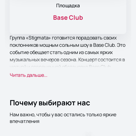
Площадка
Base Club
Группа «Stigmata» готовится порадовать своих
поклонников мощным сольным шоу в Base Club. Это
событие обещает стать одним из самых ярких
музыкальных вечеров сезона. Концерт состоится в
уютной и современной обстановке Base Club,
который славится отличной акустикой и удобным
Читать дальше...
расположением в центре города. Этот клуб уже
давно стал излюбленным местом для любителей
качественной живой музыки, и предстоящий
Почему выбирают нас
концерт «Stigmata» — ещё одно тому
подтверждение.
Нам важно, чтобы у вас остались только яркие
Сет-лист концерта будет включать как новые
впечатления
композиции, так и проверенные временем хиты,
которые уже давно завоевали сердца слушателей.