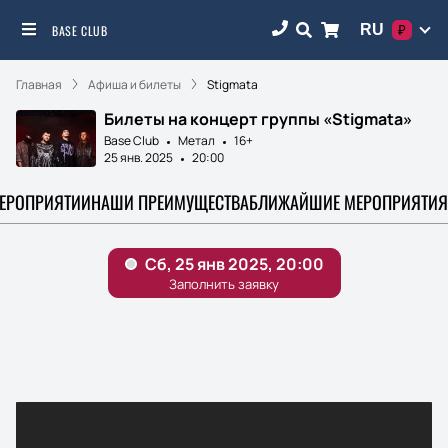
RU
BASE CLUB
₽
Главная
Афиша и билеты
Stigmata
Билеты на концерт группы «Stigmata»
Base Club
Метал
16+
25 янв. 2025
20:00
МЕРОПРИЯТИИ
НАШИ ПРЕИМУЩЕСТВА
БЛИЖАЙШИЕ МЕРОПРИЯТИЯ