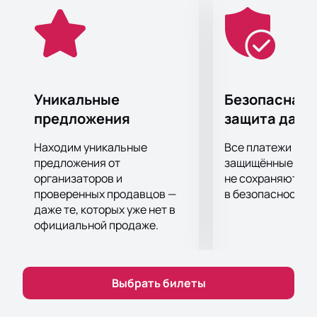
Готовьтесь петь хором и отрываться под любимые
хиты, которые возвращают нас в старые добрые
времена.
Купить билеты
на нашем сайте — это просто и
удобно. Не упустите шанс стать частью этого
незабываемого события. Количество билетов
Уникальные
Безопасная 
ограничено, поэтому рекомендуем поторопиться.
предложения
защита данн
Купить билеты на нашем сайте можно в несколько
кликов, обеспечив себе и своим друзьям место на
Находим уникальные
Все платежи про
этом грандиозном шоу.
предложения от
защищённые шлю
Проведите вечер в компании настоящих рокеров и
организаторов и
не сохраняются 
проверенных продавцов —
в безопасности.
насладитесь живым исполнением любимых
даже те, которых уже нет в
композиций.
официальной продаже.
Выбрать билеты