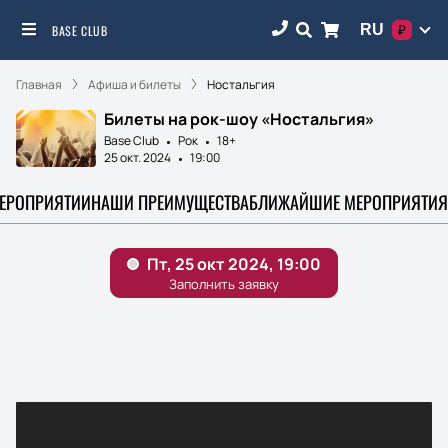
RU
BASE CLUB
₽
Главная
Афиша и билеты
Ностальгия
Билеты на рок-шоу «Ностальгия»
Base Club
Рок
18+
25 окт. 2024
19:00
МЕРОПРИЯТИИ
НАШИ ПРЕИМУЩЕСТВА
БЛИЖАЙШИЕ МЕРОПРИЯТИЯ