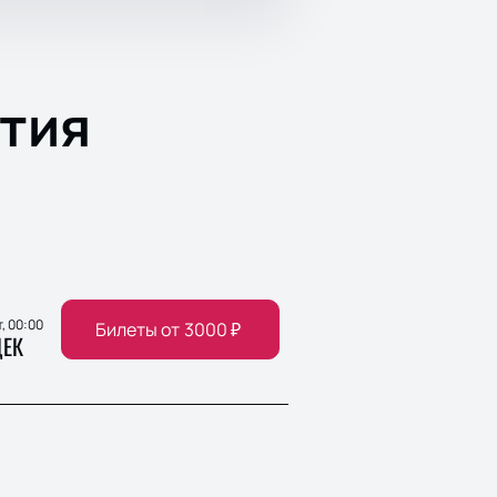
тия
т, 00:00
Билеты от
3000
₽
ЕК