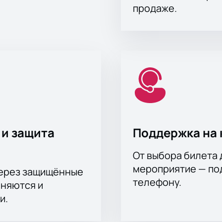
продаже.
 и защита
Поддержка на 
От выбора билета 
мероприятие — под
через защищённые
телефону.
аняются и
и.