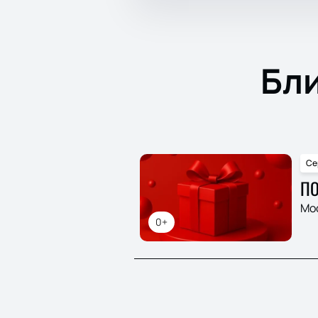
Бл
Се
ПО
Мо
0+