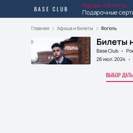
Афиша и билеты
BASE CLUB
Подарочные серт
Главная
Афиша и билеты
Фогель
Билеты 
Base Club
Ро
26 июл. 2024
ВЫБОР ДАТЫ