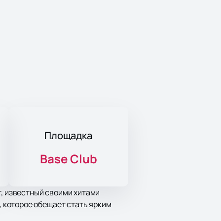
Площадка
Base Club
т, известный своими хитами
 которое обещает стать ярким