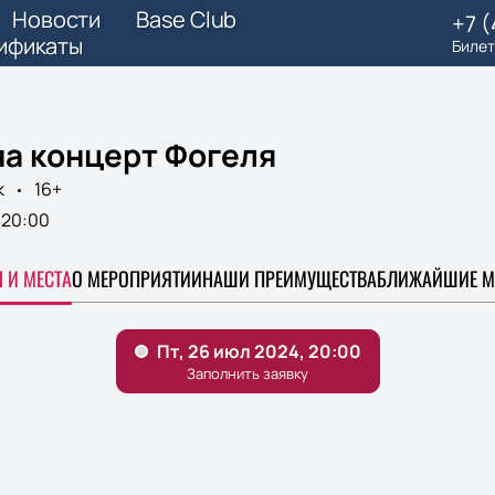
Новости
Base Club
+7 
ификаты
Билет
на концерт Фогеля
к
16+
20:00
 И МЕСТА
О МЕРОПРИЯТИИ
НАШИ ПРЕИМУЩЕСТВА
БЛИЖАЙШИЕ М