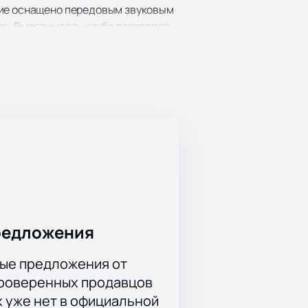
ние оснащено передовым звуковым
ов. Вместимость клуба позволяет
ушателей. Музыка артиста
римую атмосферу. Концерт обещает
нашем сайте заранее. Это позволит
этому не упустите возможность
айте можно уже сейчас.
ASE.
редложения
ые предложения от
проверенных продавцов
х уже нет в официальной