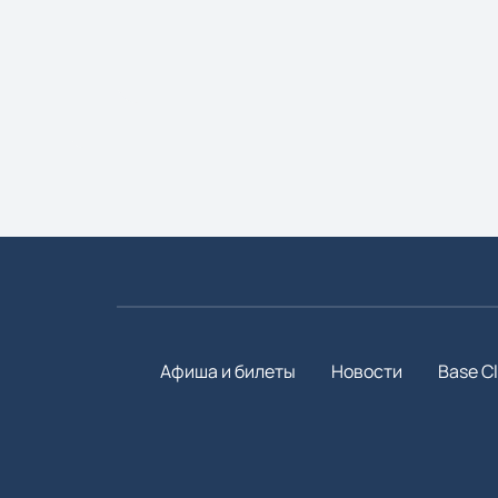
Афиша и билеты
Новости
Base C