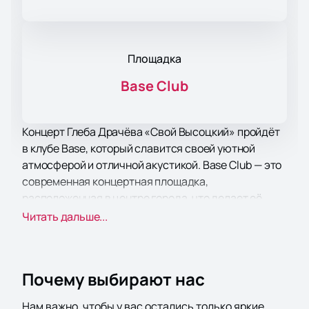
Площадка
Base Club
Концерт Глеба Драчёва «Свой Высоцкий» пройдёт
в клубе Base, который славится своей уютной
атмосферой и отличной акустикой. Base Club — это
современная концертная площадка,
расположенная в центре города, что делает её
удобной для посещения. В клубе предусмотрены
Читать дальше...
все условия для комфортного
времяпрепровождения: удобные сиденья, хорошая
видимость сцены и профессиональное звуковое
Почему выбирают нас
оборудование.
Программа «Свой Высоцкий» является авторским
Нам важно, чтобы у вас остались только яркие