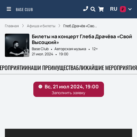
RU
BASE CLUB
₽
Главная
Афиша и билеты
Глеб Драчёв «Сво...
Билеты на концерт Глеба Драчёва «Свой
Высоцкий»
Base Club
Авторская музыка
12+
21 июл. 2024
19:00
МЕРОПРИЯТИИ
НАШИ ПРЕИМУЩЕСТВА
БЛИЖАЙШИЕ МЕРОПРИЯТИЯ