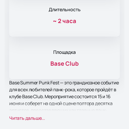
Длительность
~
2 часа
Площадка
Base Club
Base Summer Punk Fest — это грандиозное событие
для всех любителей панк-рока, которое пройдёт в
клубе Base Club. Мероприятие состоится 15 и 16
июня и соберет на одной сцене полтора десятка
артистов, представляющих как главные панк-
команды страны, так и легендарных
Читать дальше...
представителей жанра. Среди участников будут