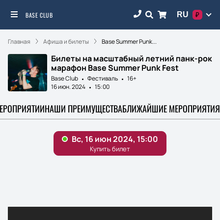
RU
BASE CLUB
₽
Главная
Афиша и билеты
Base Summer Punk...
Билеты на масштабный летний панк-рок
марафон Base Summer Punk Fest
Base Club
Фестиваль
16+
16 июн. 2024
15:00
МЕРОПРИЯТИИ
НАШИ ПРЕИМУЩЕСТВА
БЛИЖАЙШИЕ МЕРОПРИЯТИЯ