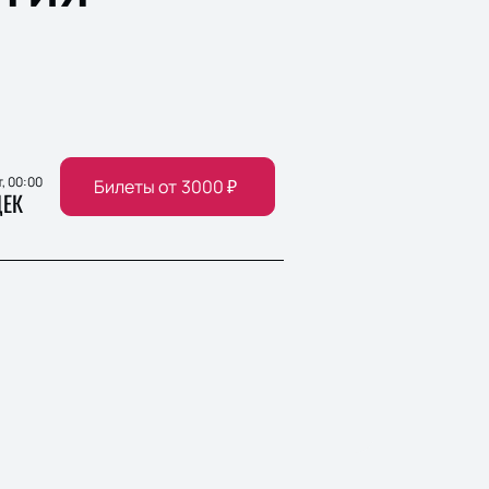
т, 00:00
Билеты от
3000
₽
ЕК