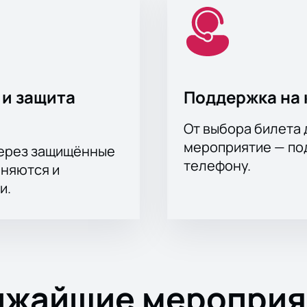
 и защита
Поддержка на 
От выбора билета 
мероприятие — под
через защищённые
телефону.
аняются и
и.
ижайшие мероприя