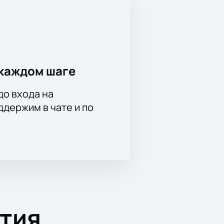
каждом шаге
до входа на
держим в чате и по
тия