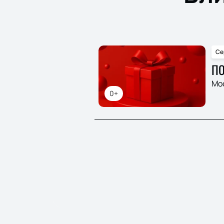
Се
ПО
Мо
0+