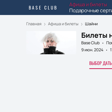
Афиша и билеты
BASE CLUB
Подарочные серт
Главная
Афиша и билеты
Шайни
Билеты 
Base Club
По
9 июн. 2024
1
ВЫБОР ДАТЫ