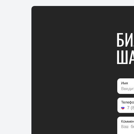
БИ
Ш
Имя
Телефо
Коммен