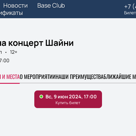
Новости
Base Club
+7 
ификаты
Билет
на концерт Шайни
п
12+
7:00
 И МЕСТА
О МЕРОПРИЯТИИ
НАШИ ПРЕИМУЩЕСТВА
БЛИЖАЙШИЕ М