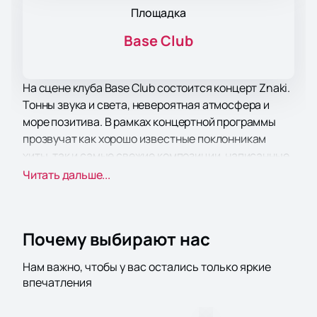
Площадка
Base Club
На сцене клуба Base Club состоится концерт Znaki.
Тонны звука и света, невероятная атмосфера и
море позитива. В рамках концертной программы
прозвучат как хорошо известные поклонникам
хиты, так и самые свежие композиции, написанные
совсем недавно. Концерт пройдет в поддержку
Читать дальше...
недавнего альбома.
Зрителей традиционно ожидает море драйва и
отличного настроения, возможность вживую
Почему выбирают нас
услышать хиты, а также невероятное шоу.
Самое передовое световое и звуковое
Нам важно, чтобы у вас остались только яркие
оборудование позволит вам отчетливо услышать
впечатления
каждый аккорд и рассмотреть всё в малейших
подробностях, независимо от того, как далеко от