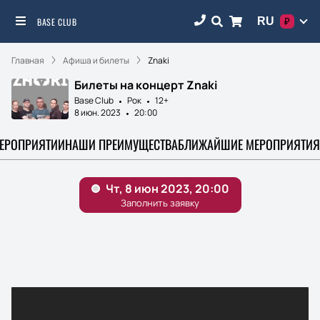
RU
BASE CLUB
₽
Главная
Афиша и билеты
Znaki
Билеты на концерт Znaki
Base Club
Рок
12+
8 июн. 2023
20:00
МЕРОПРИЯТИИ
НАШИ ПРЕИМУЩЕСТВА
БЛИЖАЙШИЕ МЕРОПРИЯТИЯ