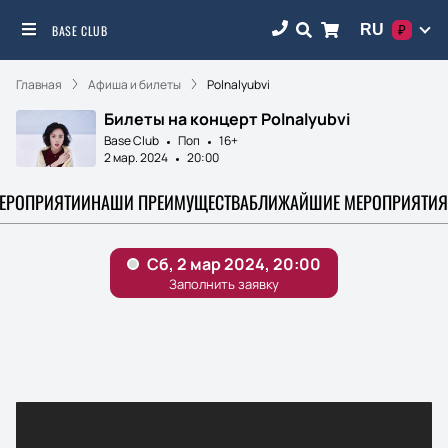
RU
BASE CLUB
₽
Главная
Афиша и билеты
Polnalyubvi
Билеты на концерт Polnalyubvi
Base Club
Поп
16+
2 мар. 2024
20:00
МЕРОПРИЯТИИ
НАШИ ПРЕИМУЩЕСТВА
БЛИЖАЙШИЕ МЕРОПРИЯТИЯ