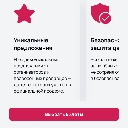
концерте, подтвердит, что он всегда проходит с
невероятным размахом и запоминается надолго.
Самое передовое световое и звуковое концертное
оборудование позволит вам отчетливо услышать
каждый аккорд и рассмотреть все в малейших
подробностях, независимо от того, как далеко от
Уникальные
Безопасная 
сцены вы находитесь!
предложения
защита данн
Билеты на концерт можно купить на нашем сайте.
Цена указана в электронной схеме концертной
Находим уникальные
Все платежи про
площадки и зависит от категории выбранных мест.
предложения от
защищённые шлю
Не затягивайте с покупкой билетов, ведь шоу
организаторов и
не сохраняются 
проверенных продавцов —
в безопасности.
пользуется большой популярностью.
даже те, которых уже нет в
официальной продаже.
Выбрать билеты