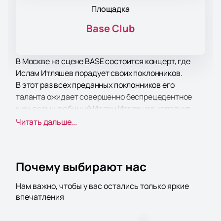
Площадка
Base Club
В Москве на сцене BASE состоится концерт, где
Ислам Итляшев порадует своих поклонников.
В этот раз всех преданных поклонников его
таланта ожидает совершенно беспрецедентное
шоу, всеми любимый Ислам Итляешев исполнит
свои лучшие песни! Новая программа с новыми
Читать дальше...
мыслями, идеями, впечатлениями, которыми
любимый артист готов поделиться с поклонниками
своего творчества, подарит вам массу
Почему выбирают нас
положительных эмоций и отличного настроения.
Помимо напряженного концертного графика и
Нам важно, чтобы у вас остались только яркие
творческой работы, Ислам Итляшев успевает
впечатления
уделять время своей семье и друзьям, вести образ
жизни обычного человека, находить источники