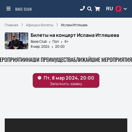
RU
BASE CLUB
₽
Главная
Афиша и билеты
Ислам Итляшев
Билеты на концерт Ислама Итляшева
Base Club
Поп
6+
8 мар. 2024
20:00
МЕРОПРИЯТИИ
НАШИ ПРЕИМУЩЕСТВА
БЛИЖАЙШИЕ МЕРОПРИЯТИЯ