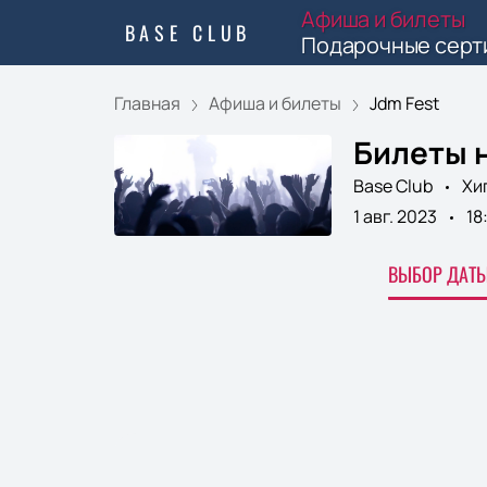
Афиша и билеты
BASE CLUB
Подарочные серт
Главная
Афиша и билеты
Jdm Fest
Билеты н
Base Club
Хи
1 авг. 2023
18
ВЫБОР ДАТЫ