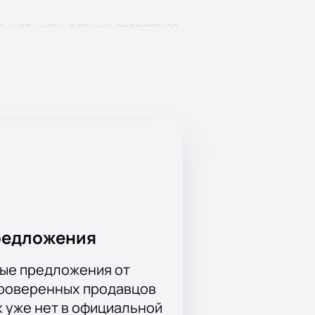
лышать хиты, а также невероятное
 аккорд и рассмотреть всё в
редложения
ые предложения от
проверенных продавцов
х уже нет в официальной