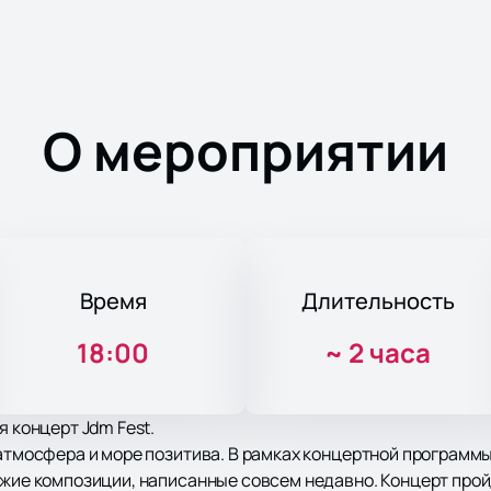
О мероприятии
Время
Длительность
18:00
~
2 часа
я концерт Jdm Fest.
 атмосфера и море позитива. В рамках концертной программ
ежие композиции, написанные совсем недавно. Концерт про