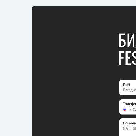
БИ
FE
Имя
Телефо
Коммен