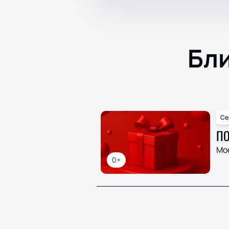
Бл
Се
ПО
Мо
0+