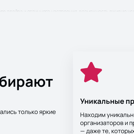
ре драйва и отличного настроения, возможность вживую ус
вое оборудование позволит вам отчетливо услышать каждый
о от того, как далеко от сцены вы находитесь!
ыбирают
Уникальные п
тались только яркие
Находим уникальн
организаторов и 
— даже те, которы