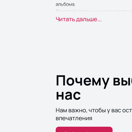
альбома.
Зрителей традиционно ожидает мо
шоу.
Читать дальше...
Самое передовое световое и звуко
малейших подробностях, независим
Почему в
нас
Нам важно, чтобы у вас ос
впечатления