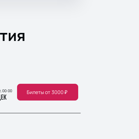
тия
т, 00:00
Билеты от
3000
₽
ЕК