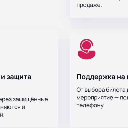
продаже.
 и защита
Поддержка на 
От выбора билета 
мероприятие — под
через защищённые
телефону.
аняются и
и.