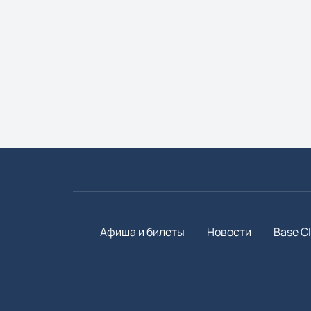
Афиша и билеты
Новости
Base C