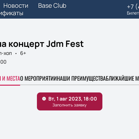
Новости
Base Club
+7 
ификаты
Билет
а концерт Jdm Fest
п-хоп
6+
:00
 И МЕСТА
О МЕРОПРИЯТИИ
НАШИ ПРЕИМУЩЕСТВА
БЛИЖАЙШИЕ М