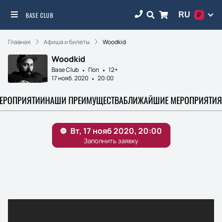
RU
BASE CLUB
₽
Главная
Афиша и билеты
Woodkid
Woodkid
Base Club
Поп
12+
17 нояб. 2020
20:00
МЕРОПРИЯТИИ
НАШИ ПРЕИМУЩЕСТВА
БЛИЖАЙШИЕ МЕРОПРИЯТИЯ