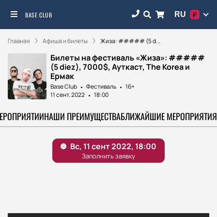
RU
BASE CLUB
₽
Главная
Афиша и билеты
Жиза: ##### (5 d...
Билеты на фестиваль «Жиза»: #####
(5 diez), 7000$, Ауткаст, The Korea и
Ермак
Base Club
Фестиваль
16+
11 сент. 2022
18:00
МЕРОПРИЯТИИ
НАШИ ПРЕИМУЩЕСТВА
БЛИЖАЙШИЕ МЕРОПРИЯТИЯ