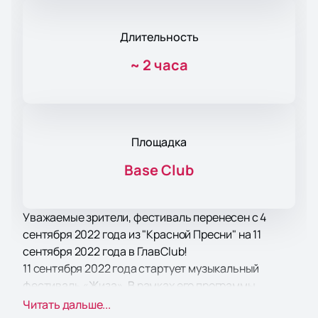
Длительность
~
2 часа
Площадка
Base Club
Уважаемые зрители, фестиваль перенесен с 4
сентября 2022 года из "Красной Пресни" на 11
сентября 2022 года в ГлавClub!
11 сентября 2022 года стартует музыкальный
фестиваль «Жиза». В рамках его программы
выступят такие популярные коллективы, как
Читать дальше...