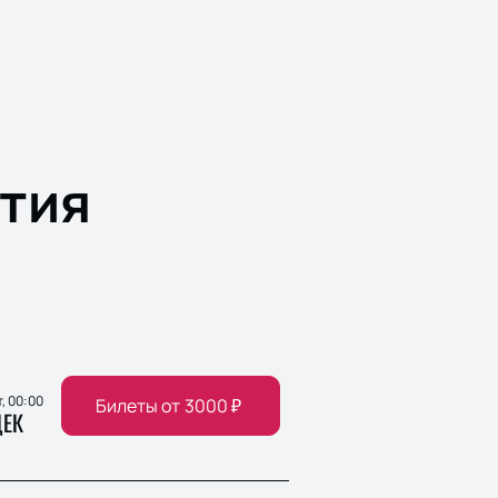
тия
т, 00:00
Билеты от
3000
₽
ЕК