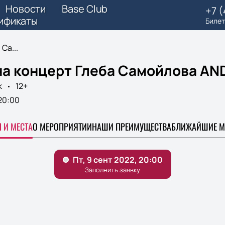
Новости
Base Club
+7 
ификаты
Билет
Са...
на концерт Глеба Самойлова AN
к
12+
20:00
 И МЕСТА
О МЕРОПРИЯТИИ
НАШИ ПРЕИМУЩЕСТВА
БЛИЖАЙШИЕ М