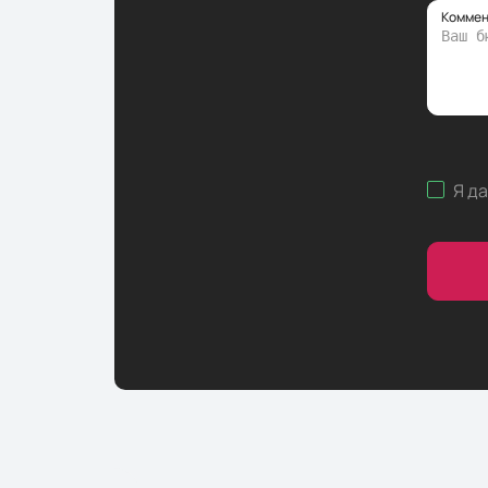
Коммен
Я д