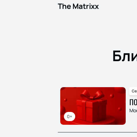
The Matrixx
Бл
Се
ПО
Мо
0+