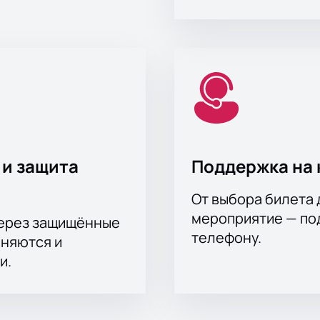
 и защита
Поддержка на 
От выбора билета 
мероприятие — под
через защищённые
телефону.
аняются и
и.