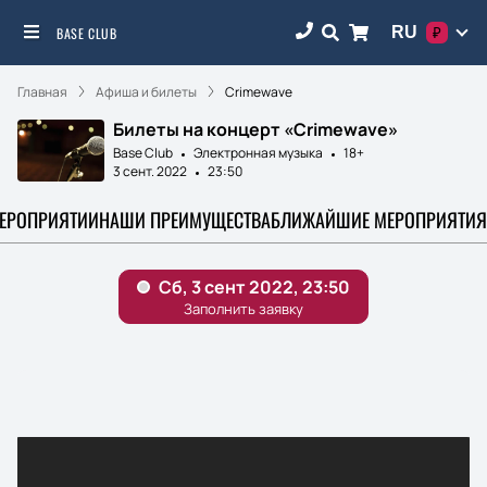
RU
BASE CLUB
₽
Главная
Афиша и билеты
Crimewave
Билеты на концерт «Crimewave»
Base Club
Электронная музыка
18+
3 сент. 2022
23:50
МЕРОПРИЯТИИ
НАШИ ПРЕИМУЩЕСТВА
БЛИЖАЙШИЕ МЕРОПРИЯТИЯ