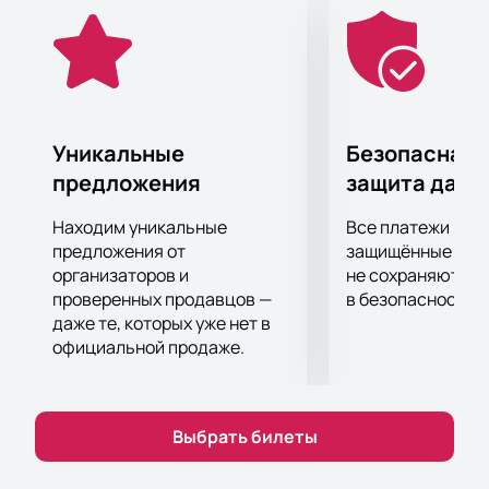
выступают самые лучшие диджеи, которым есть
чем удивить публику. Ранее на CRIMEWAVE уже
отметились такие исполнители, как Kaito Shoma,
M()Re, Umbasa, Beneath My Shade, Мукка,
Slavnayad, Holographic, Summer Of Haze, Plenka,
Dvrst, Sibewest, Sts-51l, Vsn7 и многие другие.
Уникальные
Безопасная 
Можно со 100%-й уверенностью сказать, что
предложения
защита данн
сегодня в клубе ГлавClub никто скучать не будет.
Получить удовольствие от лучшей электронной
Находим уникальные
Все платежи про
музыки вы можете, купив билеты на вечеринку
предложения от
защищённые шлю
CRIMEWAVE на этом сайте. С нами вы не только
организаторов и
не сохраняются 
проверенных продавцов —
в безопасности.
сэкономите свое личное время, но гарантированно
даже те, которых уже нет в
получите оригинальные пригласительные.
официальной продаже.
Выбрать билеты